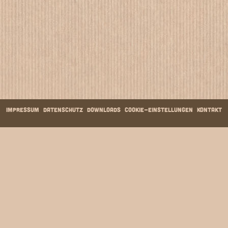
Impressum
Datenschutz
Downloads
Cookie-Einstellungen
Kontakt
Die Fruiteasy-
Getränke­konzentrate
5 Qualitätsstufen
und verschiedene Sorten
Von Erfrischungsgetränken über Tee-Erfrischungsgetränke
und Nektare bis hin zu Fruchtsäften mit einem Saftanteil von
100 % – für jeden Geschmack ist das passende Getränk